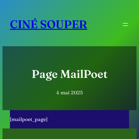
Aller
au
CINÉ SOUPER
contenu
Page MailPoet
4 mai 2025
[mailpoet_page]